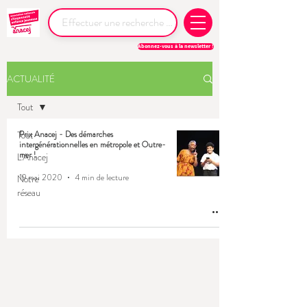
Abonnez-vous à la newsletter !
ACTUALITÉ
Tout
Tout
Prix Anacej - Des démarches
intergénérationnelles en métropole et Outre-
mer !
L'Anacej
19 mai 2020
4 min de lecture
Notre
réseau