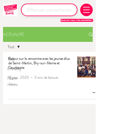
Abonnez-vous à la newsletter !
ACTUALITÉ
Tout
Tout
Retour sur la rencontre avec les jeunes élus
de Saint-Martin, Bry-sur-Marne et
Courbevoie
L'Anacej
17 janv. 2020
3 min de lecture
Notre
réseau