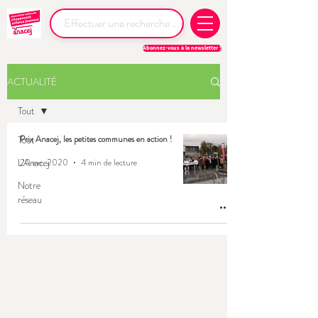
Abonnez-vous à la newsletter !
ACTUALITÉ
Tout
Tout
Prix Anacej, les petites communes en action !
L'Anacej
20 avr. 2020
4 min de lecture
Notre
réseau