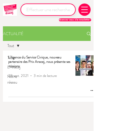
Abonnez-vous à la newsletter !
ACTUALITÉ
Tout
Tout
L’Agence du Service Civique, nouveau
partenaire des Prix Anacej, nous présente ses
missions
L'Anacej
28 sept. 2021
3 min de lecture
Notre
réseau