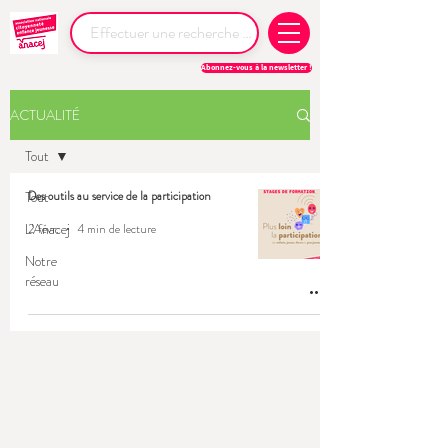
Abonnez-vous à la newsletter !
ACTUALITÉ
Tout
Tout
Des outils au service de la participation
L'Anacej
2 févr.
4 min de lecture
Notre
réseau