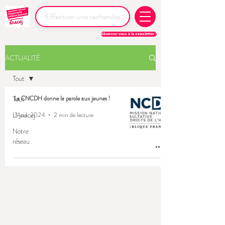
Abonnez-vous à la newsletter !
ACTUALITÉ
Tout
Tout
La CNCDH donne la parole aux jeunes !
L'Anacej
3 juil. 2024
2 min de lecture
Notre
réseau