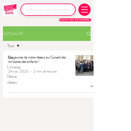
Abonnez-vous à la newsletter !
ACTUALITÉ
Tout
Tout
Des jeunes de notre réseau au Conseil des
ministres des enfants !
L'Anacej
24 nov. 2023
2 min de lecture
Notre
réseau