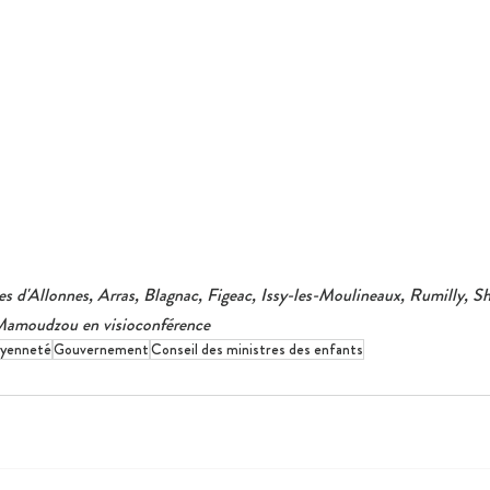
les d'Allonnes, Arras, Blagnac, Figeac, Issy-les-Moulineaux, Rumilly, Sh
 Mamoudzou en visioconférence
oyenneté
Gouvernement
Conseil des ministres des enfants