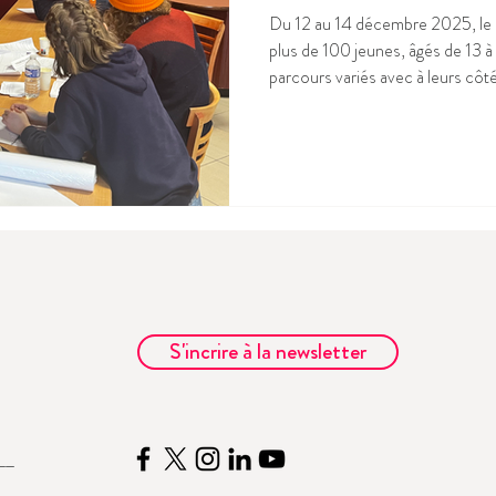
Du 12 au 14 décembre 2025, le F
plus de 100 jeunes, âgés de 13 à 
parcours variés avec à leurs côté
associatifs. Pendant trois jours, 
échangé autour des enjeux europ
expériences et formulé des prop
ainsi la place des jeunes dans les
consultation européenne Porté
S'incrire à la newsletter
__