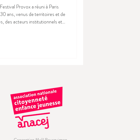
estival Provox a réuni à Paris
30 ans, venus de territoires et de
s, des acteurs institutionnels et
les jeunes participants ont
éens de jeunesse, partagé leurs
ositions concrètes, affirmant
 processus démocratiques. Une
Conception Maël Bourguignon