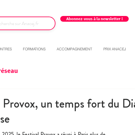
Abonnez-vous à la newsletter !
NTRES
FORMATIONS
ACCOMPAGNEMENT
PRIX ANACEJ
réseau
l Provox, un temps fort du Di
se
025, le Festival Provox a réuni à Paris plus de 