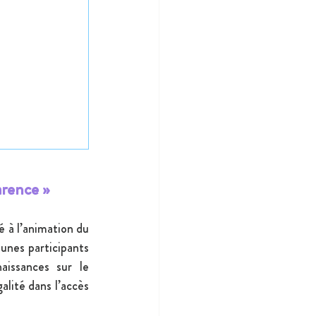
arence »
é à l’animation du 
unes participants 
issances sur le 
lité dans l’accès 