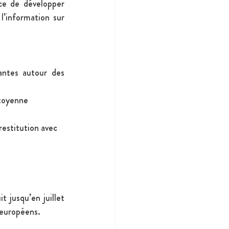
ce de développer 
’information sur 
antes autour des 
itoyenne 
estitution avec 
 jusqu’en juillet 
 européens.