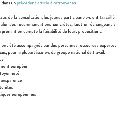
é dans un 
précédent article à retrouver ici
.
ssus de la consultation, les jeunes participant·e·s ont travaill
muler des recommandations concrètes, tout en échangeant su
 prenant en compte la faisabilité de leurs propositions.
l ont été accompagnés par des personnes ressources expertes 
es, pour la plupart issu·e·s du groupe national de travail. 
 : 
iment européen 
itoyenneté 
ransparence 
tunités 
itiques européennes 