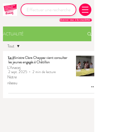
Abonnez-vous à la newsletter !
ACTUALITÉ
Tout
Tout
La Ministre Clara Chappaz vient consulter
les jeunes engagés à Châtillon
L'Anacej
2 sept. 2025
2 min de lecture
Notre
réseau