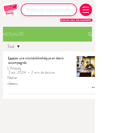
Abonnez-vous à la newsletter !
ACTUALITÉ
Tout
Tout
Lancez une microbibliothèque en étant
accompagnés
L'Anacej
3 oct. 2024
2 min de lecture
Notre
réseau