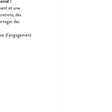
ocial ? 
ent et une 
iations, des 
artager des 
nce d’engagement 