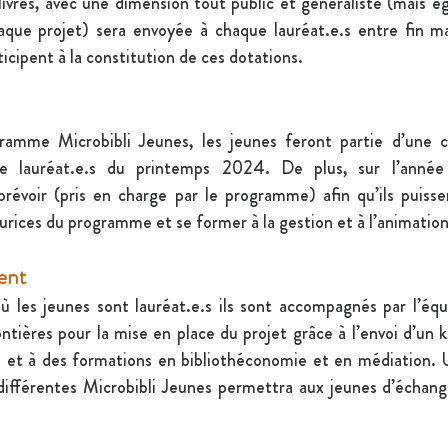
ivres, avec une dimension tout public et généraliste (mais é
aque projet) sera envoyée à chaque lauréat.e.s entre fin mar
icipent à la constitution de ces dotations.
gramme Microbibli Jeunes, les jeunes feront partie d’une 
e lauréat.e.s du printemps 2024. De plus, sur l’année 
révoir (pris en charge par le programme) afin qu’ils puissen
urices du programme et se former à la gestion et à l’animation
ent
 les jeunes sont lauréat.e.s ils sont accompagnés par l’équi
ntières pour la mise en place du projet grâce à l’envoi d’un k
s et à des formations en bibliothéconomie et en médiation
différentes Microbibli Jeunes permettra aux jeunes d’échange
.