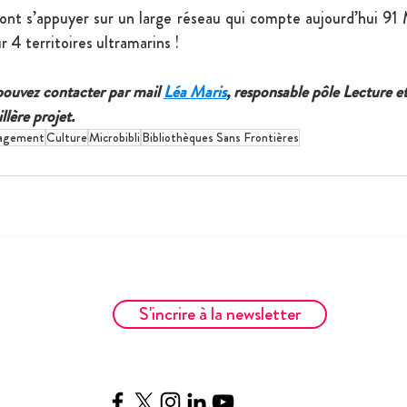
ront s’appuyer sur un large réseau qui compte aujourd’hui 91 M
r 4 territoires ultramarins !
 pouvez contacter par mail 
Léa Maris
, responsable pôle Lecture et
illère projet.
agement
Culture
Microbibli
Bibliothèques Sans Frontières
S'incrire à la newsletter
__