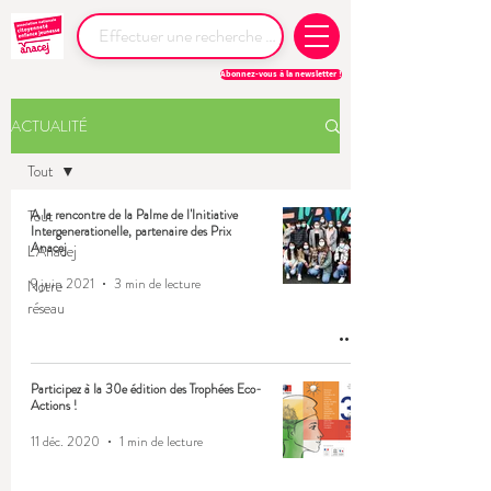
Abonnez-vous à la newsletter !
ACTUALITÉ
Tout
Tout
A la rencontre de la Palme de l'Initiative
Intergenerationelle, partenaire des Prix
Anacej
L'Anacej
9 juin 2021
3 min de lecture
Notre
réseau
Participez à la 30e édition des Trophées Eco-
Actions !
11 déc. 2020
1 min de lecture