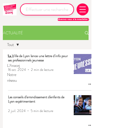
Abonnez-vous à la newsletter !
ACTUALITÉ
Tout
Tout
La Ville de Lyon lance une lettre d'info pour
ses professionnels jeunesse
L'Anacej
16 oct. 2024
2 min de lecture
Notre
réseau
Les conseils d’arrondissement d'enfants de
Lyon expérimentent
2 juil. 2024
5 min de lecture