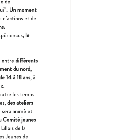
ue de 
ui”. 
Un moment 
 d’actions et de 
ns.
xpériences, 
le 
 entre 
différents 
ement du nord, 
de 14 à 18 ans
, à 
ix.
outre les temps 
es, 
des ateliers 
n sera animé et 
u Comité jeunes 
illois de la 
es Jeunes de 