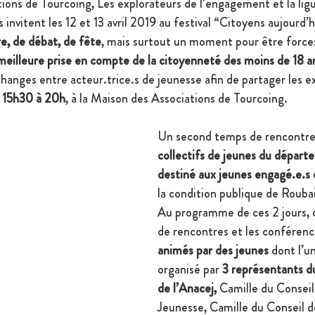
ions de Tourcoing, Les explorateurs de l’engagement et la lig
invitent les 12 et 13 avril 2019 au festival “Citoyens aujourd’h
e, de débat, de fête
, mais surtout un moment pour être forces
meilleure prise en compte de la citoyenneté des moins de 18 a
anges entre acteur.trice.s de jeunesse afin de partager les e
e 15h30 à 20h
, à la Maison des Associations de Tourcoing.
Un second temps de rencontre
collectifs de jeunes du départ
destiné aux jeunes engagé.e.s 
la condition publique de Rouba
Au programme de ces 2 jours, 
de rencontres et les conférenc
animés par des jeunes
 dont l’u
organisé par 
3 représentants d
de l’Anacej,
 Camille du Conseil L
Jeunesse, Camille du Conseil d