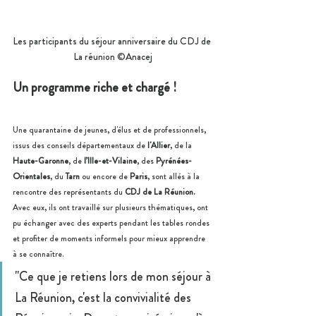
Les participants du séjour anniversaire du CDJ de 
La réunion ©Anacej
Un programme riche et chargé ! 
Une quarantaine de jeunes, d'élus et de professionnels, 
issus des conseils départementaux de
 l'Allier
, de la
Haute-Garonne
, de 
l’Ille-et-Vilaine
, des
 Pyrénées-
Orientales
, du 
Tarn
 ou encore de 
Paris
, sont allés à la 
rencontre des représentants du
 CDJ de La Réunion.
Avec eux, ils ont
travaillé sur plusieurs thématiques, ont 
pu échanger avec des experts pendant les tables rondes 
et profiter de moments informels pour mieux apprendre 
à se connaître. 
"Ce que je retiens lors de mon séjour à 
La Réunion, c'est la convivialité des 