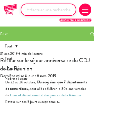
Abonnez-vous à la newsletter !
Post
Tout
31 oct. 2019
3 min de lecture
Tout
Retour sur le séjour anniversaire du CDJ
de La Réunion
L'Anacej
Dernière mise à jour :
6 nov. 2019
Notre réseau
Du 22 au 26 octobre, 
l'Anacej ainsi que 7 départements 
de notre réseau,
 sont allés célébrer le 30e anniversaire 
du 
Conseil départemental des jeunes de la Réunion
. 
Retour sur ces 5 jours exceptionnels... 