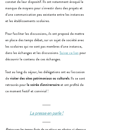
constat de leur dispositif. Ils ont notamment évoqué le 
manque de moyens pour s'investir dans des projets et 
d'une communication peu existante entre les instances 
et les établissements scolaires. 
Pour faciliter les discussions, ils ont proposé de mettre 
en place des temps débat, sur un sujet de société avec 
les scolaires qui ne sont pas membres d'une instance, 
dans les échanges et les discussions. 
Suivez ce lien
 pour 
découvrir le contenu de ces échanges.
Tout au long du séjour, les délégations ont eu l'occasion 
de 
visiter des sites patrimoniaux ou culturels
. Ils se sont 
retrouvés pour 
la soirée d'anniversaire
 et ont profité de 
ce moment festif et convivial !
La presse en parle !
Retrouvez les temps forts de ce séjour en photos ci-dessous. 