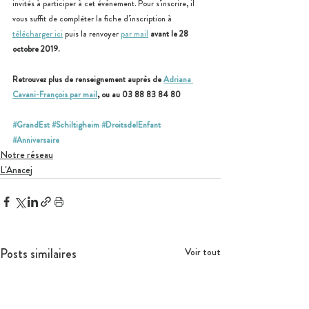
invités à participer à cet évènement. Pour s'inscrire, il 
vous suffit de compléter la fiche d'inscription à 
télécharger ici
 puis la renvoyer 
par mail
 avant le 28 
octobre 2019.
Retrouvez plus de renseignement auprès de 
Adriana 
Cavani-François par mail
, ou au 03 88 83 84 80
#GrandEst
#Schiltigheim
#DroitsdelEnfant
#Anniversaire
Notre réseau
L'Anacej
Posts similaires
Voir tout