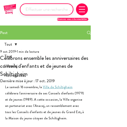
Abonnez-vous à la newsletter !
Post
Tout
9 oct. 2019
1 min de lecture
Tout
Célébrons ensemble les anniversaires des
conseils d'enfants et de jeunes de
L'Anacej
Schiltigheim
Notre réseau
Dernière mise à jour :
17 oct. 2019
Le samedi 16 novembre, la 
Ville de Schiltigheim
célébrera l'anniversaire de ses Conseils d'enfants (1979) 
et de jeunes (1989). A cette occasion, la Ville organise 
en partenariat avec l'Anacej, un rassemblement avec 
tous les Conseils d’enfants et de jeunes du
Grand Est
,
 à 
la Maison du jeune citoyen de Schiltigheim.