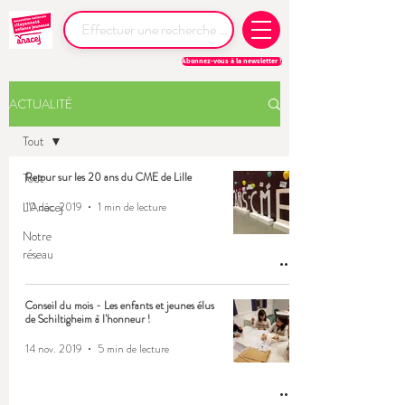
Abonnez-vous à la newsletter !
ACTUALITÉ
Tout
Tout
Retour sur les 20 ans du CME de Lille
L'Anacej
10 déc. 2019
1 min de lecture
Notre
réseau
Conseil du mois - Les enfants et jeunes élus
de Schiltigheim à l'honneur !
14 nov. 2019
5 min de lecture