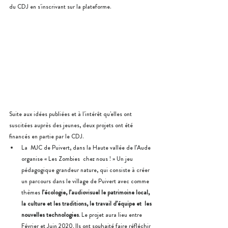
du CDJ en s'inscrivant sur la plateforme.
Suite aux idées publiées et à l'intérêt qu'elles ont 
suscitées auprès des jeunes, deux projets ont été 
financés en partie par le CDJ.
La  MJC de Puivert, dans la Haute vallée de l’Aude 
organise « Les Zombies  chez nous ! » Un jeu 
pédagogique grandeur nature, qui consiste à créer 
un parcours dans le village de Puivert avec comme 
thèmes 
l’écologie, l’audiovisuel le patrimoine local, 
la culture et les traditions, le travail d’équipe et  les 
nouvelles technologies
. Le projet aura lieu entre 
Février et Juin 2020. Ils ont souhaité faire réfléchir 