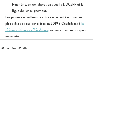
Puichéric, en collaboration avec la DDCSPP et la 
ligue de l’enseignement.
Les jeunes conseillers de votre collectivité ont mis en 
place des actions concrètes en 2019 ? Candidatez à 
la 
10ème édition des Prix Anacej
 en vous inscrivant depuis 
notre site.
Posts similaires
Voir tout