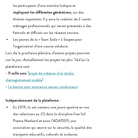
les participants d’une manière ludique et 
impliquant les différentes générations
, sur des 
thèmes importants. Il y aura la création de 2 courts 
métrages professionnels qui seront présentés à des 
festivals et diffusés sur les réseaux sociaux.
Les jeunes de la « Team Soda » à Soupex pour 
l’organisation d’une course solidaire.
Lors de la prochaine plénière, d’autres projets pourront 
voir le jour. Actuellement les projets les plus "liké"sur la 
plateforme sont :
- 
11 mille sons "
projet de création d'un studio 
d'enregistrement mobile
".
- 
La bourse pour assurance jeunes conducteurs
Indépendamment de la plateforme :
En 2019, ils ont soutenu une jeune sportive en vue 
des sélections au JO dans la discipline free foil 
Poema Newland et aussi l’ADATEEP, une 
association qui œuvre sur la sécurité, la qualité des 
transports éducatifs, culturels et scolaires.