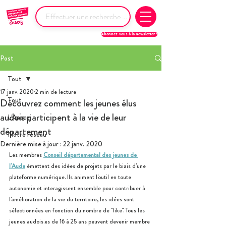
Abonnez-vous à la newsletter !
Post
Tout
17 janv. 2020
2 min de lecture
Tout
Découvrez comment les jeunes élus
audois participent à la vie de leur
L'Anacej
département
Notre réseau
Dernière mise à jour :
22 janv. 2020
Les membres 
Conseil départemental des jeunes de 
l'Aude
 émettent des idées de projets par le biais d'une 
plateforme numérique. Ils animent l'outil en toute 
autonomie et interagissent ensemble pour contribuer à 
l'amélioration de la vie du territoire, les idées sont 
sélectionnées en fonction du nombre de "like". Tous les 
jeunes audois.es de 16 à 25 ans peuvent devenir membre 