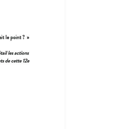
t le point ?  »
ail les actions 
ts de cette 12e 