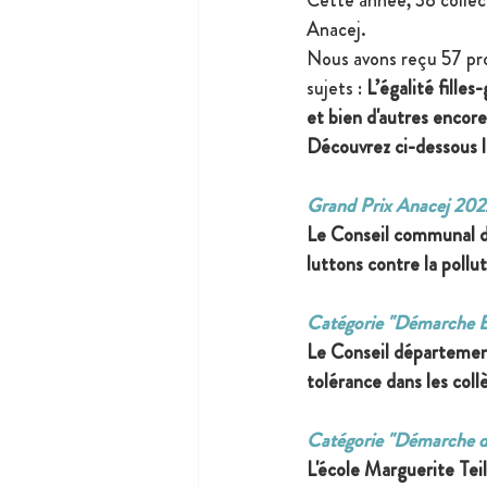
Anacej.
Nous avons reçu 57 proj
sujets : 
L’égalité filles
et bien d'autres encore
Découvrez ci-dessous l
Grand Prix Anacej 202
Le Conseil communal de
luttons contre la pollu
Catégorie "Démarche 
Le Conseil départemen
tolérance dans les colle
Catégorie "Démarche d
L'é
cole Marguerite Tei