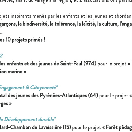
ets inspirants menés par les enfants et les jeunes et abordant
-garçons, la biodiversité, la tolérance, la laïcité, la culture, l'e
…
es 10 projets primés !
2
s enfants et des jeunes de Saint-Paul (974) 
pour le projet 
«
tion marine »
Engagement & Citoyenneté"
tal des jeunes des Pyrénées-Atlantiques (64) 
pour le projet 
«
̀ges »
e Développement durable"
llard-Chambon de Laveissière (15)
 pour le projet 
« Forêt péda