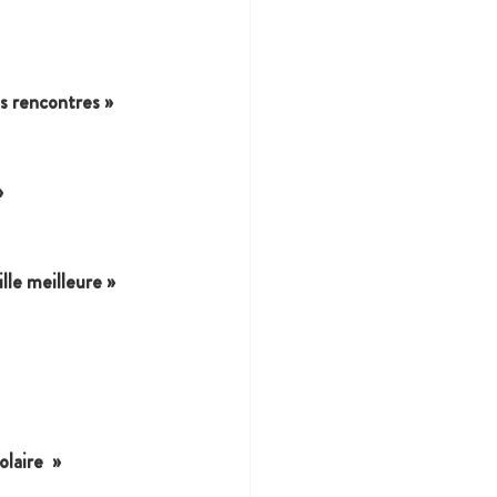
es rencontres »
»
lle meilleure »
laire  »