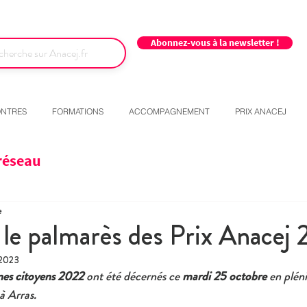
Abonnez-vous à la newsletter !
NTRES
FORMATIONS
ACCOMPAGNEMENT
PRIX ANACEJ
réseau
e
le palmarès des Prix Anacej 
 2023
nes citoyens 2022
 ont été décernés ce 
mardi 25 octobre
 en plén
à Arras.