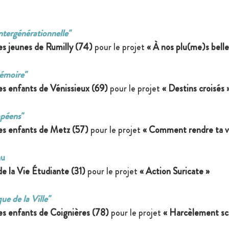
tergénérationnelle"
es jeunes de Rumilly (74) 
pour le projet 
« À nos plu(me)s bell
mémoire"
es enfants de Vénissieux (69)
pour le projet 
« 
Destins croisés
 
opéens"
es enfants de Metz (57)
pour le projet 
« Comment rendre ta vi
au
e la Vie Étudiante (31) 
pour le projet 
« Action Suricate »
ue de la Ville"
es enfants de Coignières (78) 
pour le projet 
« Harcèlement sco