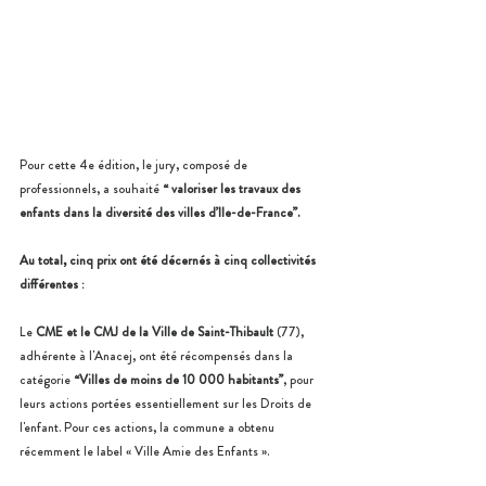
Pour cette 4e édition, le jury, composé de 
professionnels, a souhaité 
“
valoriser les travaux des 
enfants dans la diversité des villes d’Ile-de-
France”.
Au total, cinq prix ont été décernés à cinq collectivités 
différentes :
Le 
CME et le CMJ de la Ville de Saint-Thibault 
(77), 
adhérente à l'Anacej, ont été récompensés dans la 
catégorie
 “Villes de moins de 10 000 habitants”
, pour 
leurs actions portées essentiellement sur les Droits de 
l'enfant. Pour ces actions, la commune a obtenu 
récemment le label « Ville Amie des Enfants ».