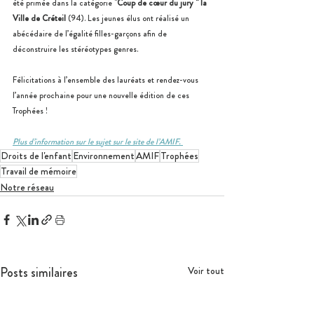
été primée dans la catégorie "
Coup de cœur du jury " la 
Ville de Créteil 
(94). Les jeunes élus ont réalisé un 
abécédaire de l’égalité filles-garçons afin de 
déconstruire les stéréotypes genres.
Félicitations à l’ensemble des lauréats et rendez-vous 
l’année prochaine pour une nouvelle édition de ces 
Trophées !
Plus d’information sur le sujet sur le site de l’AMIF. 
Droits de l'enfant
Environnement
AMIF
Trophées
Travail de mémoire
Notre réseau
Posts similaires
Voir tout