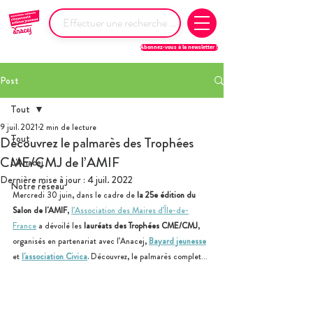
Abonnez-vous à la newsletter !
Post
Tout
9 juil. 2021
2 min de lecture
Tout
Découvrez le palmarès des Trophées
CME/CMJ de l’AMIF
L'Anacej
Dernière mise à jour :
4 juil. 2022
Notre réseau
Mercredi 30 juin, dans le cadre de 
la 25e édition du 
Salon de l'AMIF
, 
l’Association des Maires d’Île-de-
France
 a dévoilé les 
lauréats des Trophées CME/CMJ
, 
organisés en partenariat avec l’Anacej, 
Bayard jeunesse
et 
l'association Civica
. Découvrez, le palmarès complet…