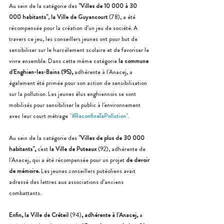
Au sein de la catégorie des 
"Villes de 10 000 à 30 
000 habitants"
, 
la Ville de Guyancourt 
(78), a été 
récompensée pour la création d’un jeu de société. A 
travers ce jeu, les conseillers jeunes ont pour but de 
sensibiliser sur le harcèlement scolaire et de favoriser le 
vivre ensemble. Dans cette même catégorie 
la commune 
d'Enghien-les-Bains (95),
 adhérente à l'Anacej, a 
également été primée pour son action de sensibilisation 
sur la pollution. 
Les jeunes élus e
nghiennois
 se sont 
mobilisés pour sensibiliser le public à l'environnement 
avec leur court métrage 
"
#ReconfineTaPollution
".
Au sein de la catégorie des 
"Villes de plus de 30 000 
habitants", 
c'est 
la Ville de Puteaux 
(92), adhérente de 
l'Anacej, qui a été récompensée pour un projet 
de devoir 
de mémoire. 
Les jeunes conseillers putéoliens avait 
adressé des lettres aux associations d’anciens 
combattants.
Enfin, la Ville de Créteil 
(94)
, adhérente à l'Anacej, 
a 