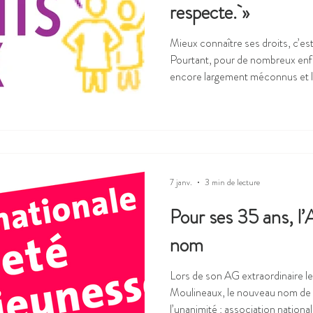
respecte. »
Mieux connaître ses droits, c’est
Pourtant, pour de nombreux enfa
encore largement méconnus et le
compte. C’est à l’occasion d’un
sœur, engagée dans un conseil m
collégiennes, que Margaux Darolles
conscience du manque importan
droits. « J’ai participé à un consei
7 janv.
3 min de lecture
Pour ses 35 ans, l
nom
Lors de son AG extraordinaire l
Moulineaux, le nouveau nom de l
l’unanimité : association nation