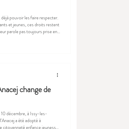
 déjà pouvoir les faire respecter.
nts et jeunes, ces droits restent
ur parole pas toujours prise en
e conversation avec sa petite
unicipal de jeunes, et ses amies
, Toulousaine de 29 ans, a pris
t de connaissance de leurs
’Anacej change de
e 10 décembre, à Issy-les-
’Anacej a été adopté à
ale citoyenneté enfance jeunesse.