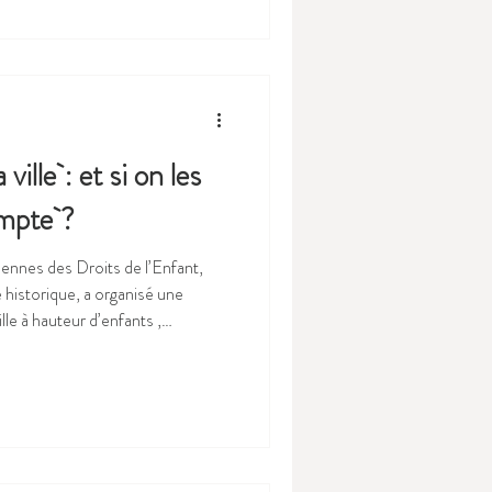
 qu’elles soient nationales ou
nvention citoyenne, une ale
ille : et si on les
ompte ?
ennes des Droits de l’Enfant,
historique, a organisé une
lle à hauteur d’enfants ,
 association
éducation et le vivre-ensemble au
runo Jarry, directeur de
aux déploie chaque année des