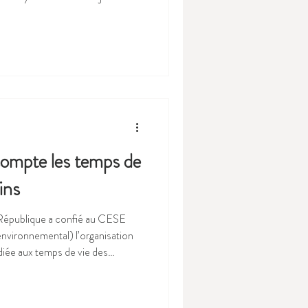
ociation nationale des conseils
j a beaucoup évolué, comme les
êmes, les politiques enfance
re
rvons le même acronyme
ompte les temps de
ins
 République a confié au CESE
nvironnemental) l’organisation
iée aux temps de vie des
positions qui ont fait
oduit 4 documents de référence
ux d’enfance jeunesse et sur les