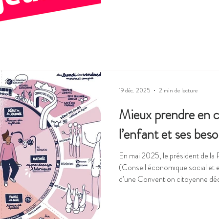
Créée en 1991 avec pour nom ass
d’enfants et de jeunes, l’Anace
formes de participation elles-m
jeunesse et les enjeux sociétaux. Notre identité et notre histoi
perdurent puisque nous conse
19 déc. 2025
2 min de lecture
Mieux prendre en c
l’enfant et ses beso
En mai 2025, le président de la
(Conseil économique social et e
d’une Convention citoyenne déd
enfants. Au-delà de quelques pro
polémique, cette démarche a pr
pour toute réflexion sur les enje