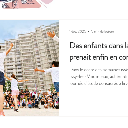
politiques publiques nécessaires,
locales. Le rapport de la Co
1 déc. 2025
5 min de lecture
Des enfants dans la v
prenait enfin en c
Dans le cadre des Semaines issé
Issy-les-Moulineaux, adhérente 
journée d’étude consacrée à la vi
coordonnée par le CLAVIM, une
intergénérationnelle qui place l’
cœur de ses actions, et animée B
l'association. Issy-les-Moulineaux : un engagement durable
Depuis 2003, Issy-les-Mouline
actions visant à