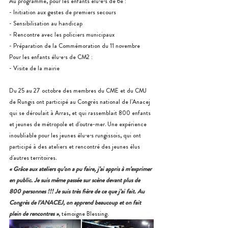
Au programme, pour les enfants élu·e·s de 6e :
- Initiation aux gestes de premiers secours
- Sensibilisation au handicap
- Rencontre avec les policiers municipaux
- Préparation de la Commémoration du 11 novembre
Pour les enfants élu·e·s de CM2 :
- Visite de la mairie
Du 25 au 27 octobre des membres du CME et du CMJ 
de Rungis ont participé au Congrès national de l'Anacej 
qui se déroulait à Arras, et qui rassemblait 800 enfants 
et jeunes de métropole et d'outre-mer. Une expérience 
inoubliable pour les jeunes élu·e·s rungissois, qui ont 
participé à des ateliers et rencontré des jeunes élus 
d'autres territoires.
« Grâce aux ateliers qu’on a pu faire, j’ai appris à m’exprimer 
en public. Je suis même passée sur scène devant plus de 
800 personnes !!! Je suis très fière de ce que j’ai fait. Au 
Congrès de l’ANACEJ, on apprend beaucoup et on fait 
plein de rencontres »
, témoigne Blessing.