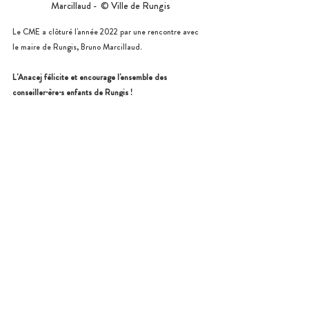
Marcillaud -  © Ville de Rungis
Le CME a clôturé l'année 2022 par une rencontre avec 
le maire de Rungis, Bruno Marcillaud.
L'Anacej félicite et encourage l'ensemble des 
conseiller·ère·s enfants de Rungis !
Pour en savoir plus sur le Conseil municipal des enfants 
de Rungis, contactez 
Farah Belkhelfa
, 
Responsable du 
Conseil Municipal des Enfants.
Participation des jeunes
Citoyenneté
CME
Notre réseau
Posts similaires
Voir tout