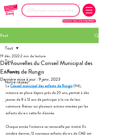
Abonnez-vous à la newsletter !
Post
Tout
19 déc. 2022
2 min de lecture
Tout
Des nouvelles du Conseil Municipal des
Enfants de Rungis
L'Anacej
Dernière mise à jour :
9 janv. 2023
Notre réseau
Le 
Conseil municipal des enfants de Rungis
 (94), 
instance en place depuis près de 20 ans, permet à des 
jeunes de 8 à 12 ans de participer à la vie de leur 
commune. Retour sur plusieurs actions menées par les 
enfants élu·e·s cette fin d'année.
Chaque année l'instance se renouvelle par moitié. En 
octobre dernier, 12 nouveaux enfants élu·e·s de CM2 ont 