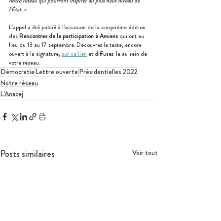
notre réseau qui pourront inspirer au plus haut niveau de 
l'État.
 »
L’appel a été publié à l'occasion de la cinquième édition 
des 
Rencontres de la participation à Amiens
 qui ont eu 
lieu du 13 au 17 septembre. 
Découvrez le texte, encore 
ouvert à la signature, 
sur ce lien
 et diffusez-le au sein de 
votre réseau.  
Démocratie
Lettre ouverte
Présidentielles 2022
Notre réseau
L'Anacej
Posts similaires
Voir tout