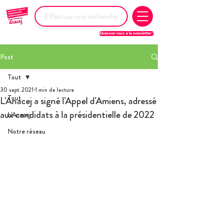
Abonnez-vous à la newsletter !
Post
Tout
30 sept. 2021
1 min de lecture
Tout
L'Anacej a signé l'Appel d'Amiens, adressé
aux candidats à la présidentielle de 2022
L'Anacej
Notre réseau