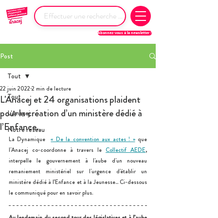
Abonnez-vous à la newsletter !
Post
Tout
22 juin 2022
2 min de lecture
Tout
L'Anacej et 24 organisations plaident
pour la création d’un ministère dédié à
L'Anacej
l’Enfance.
Notre réseau
La Dynamique 
« De la convention aux actes ! »
 que 
l'Anacej co-coordonne à travers le 
Collectif AEDE
, 
interpelle le gouvernement à l'aube d'un nouveau 
remaniement ministériel sur l'urgence d'établir un 
ministère dédié à l’Enfance et à la Jeunesse... Ci-dessous 
le communiqué pour en savoir plus.
Au lendemain du second tour des législatives et à l’aube 