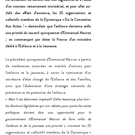
d’un nouveau remaniement ministériel, et pour aller au-
delà des effets d’annonce, les 25 organisations et 
collectifs membres de la Dynamique « De la Convention 
Aux Actes ! » demandent que l’enfance devienne enfin 
une priorité du second quinquennat d’Emmanuel Macron 
; en commençant par doter la France d’un ministère 
dédié à l’Enfance et à la Jeunesse.
Le précédent quinquennat d’Emmanuel Macron a permis 
de nombreuses avancées en matière d’actions pour 
l’enfance et la jeunesse, à savoir la nomination d’un 
secrétaire d’état chargé de l’Enfance et des Familles, 
ainsi que l’élaboration d’une stratégie nationale de 
prévention et de protection de l’enfance. 
« 
Mais il est désormais impératif d’aller beaucoup plus loin : 
les élections législatives qui ont rebattu pour partie les cartes 
politiques doivent être une opportunité pour le 
gouvernement d’Emmanuel Macron de faire enfin de 
l’enfance et de la jeunesse une priorité
 », insistent les 25 
organisations et collectifs membres de la Dynamique « 