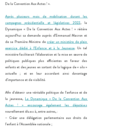
De la Convention Aux Actes ! ».
Après plusieurs mois de mobilisation durant les 
campagnes présidentielle et législatives 2022
, la 
Dynamique « De la Convention Aux Actes ! » réitère 
aujourd’hui sa demande auprès d’Emmanuel Macron et 
de sa Première Ministre de 
créer un ministère de plein 
exercice dédié à l’Enfance et à la Jeunesse
. Un tel 
ministère faciliterait l’élaboration et la mise en œuvre de 
politiques publiques plus efficientes en faveur des 
enfants et des jeunes en sortant de la logique de « silo » 
actuelle ; et en leur accordant ainsi davantage 
d’importance et de visibilité.
Afin d’obtenir une véritable politique de l’enfance et de 
la jeunesse, 
La Dynamique « De la Convention Aux 
Actes ! » encourage également les député.e.s
nouvellement élu.e.s à, entre autres, :
– Créer une délégation parlementaire aux droits de 
l’enfant à l’Assemblée nationale ;