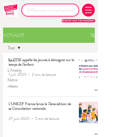
Abonnez-vous à la newsletter !
ACTUALITÉ
Tout
Tout
Le CESE appelle les jeunes à témoigner sur le
temps de l’enfant
L'Anacej
1 juil. 2025
2 min de lecture
Notre
réseau
L’UNICEF France lance la 7ème édition de
sa Consultation nationale
27 juin 2025
2 min de lecture