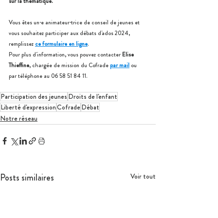
sur la thématique.
Vous êtes un·e animateur·trice de conseil de jeunes et 
vous souhaitez participer aux débats d'ados 2024, 
remplissez 
ce formulaire en ligne
. 
Pour plus d'information, vous pouvez contacter 
Elise 
Thieffine
, chargée de mission du Cofrade 
par mail
ou 
par téléphone au 06 58 51 84 11.
Participation des jeunes
Droits de l'enfant
Liberté d'expression
Cofrade
Débat
Notre réseau
Posts similaires
Voir tout