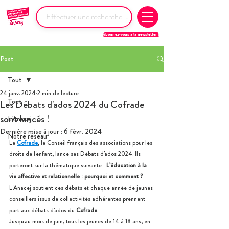
Abonnez-vous à la newsletter !
Post
Tout
24 janv. 2024
2 min de lecture
Tout
Les Débats d'ados 2024 du Cofrade
sont lancés !
L'Anacej
Dernière mise à jour :
6 févr. 2024
Notre réseau
Le 
Cofrade
, le Conseil français des associations pour les 
droits de l'enfant, lance ses Débats d'ados 2024. Ils 
porteront sur la thématique suivante : 
L’éducation à la 
vie affective et relationnelle : pourquoi et comment ?
L'Anacej soutient ces débats et chaque année de jeunes 
conseillers issus de collectivités adhérentes prennent 
part aux débats d'ados du 
Cofrade
. 
Jusqu'au mois de juin, tous les jeunes de 14 à 18 ans, en 