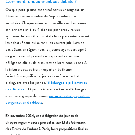
Comment fonctionnent ces débats ?
Chaque petit groupe est animé par un enseignant, un 
éducateur ou un membre de l’équipe éducative 
volontaire. Chaque animateur travaille avec les jeunes 
sur le thème en 3 ou 4 séances pour produire une 
synthèse de leur réflexion et de leurs propositions avant 
les débats finaux qui auront lieu courant juin. Lors de 
ces débats en région, tous les jeunes ayant participé à 
un groupe seront présents ou représentés par une 
délégation afin qu’ils discutent de leurs conclusions. A 
la tribune deux ou trois « experts » du thème 
(scientifiques, militants, journalistes ) écoutent et 
dialoguent avec les jeunes. 
Téléchargez la présentation 
des débats ici
. Et pour préparer vos temps d'échanges 
avec votre groupe de jeunes, 
consultez cette proposition 
d'organisation de débats
.
En novembre 2024, une délégation de jeunes de 
chaque région viendra présenter, aux Etats Généraux 
des Droits de l’enfant à Paris, leurs propositions finales 