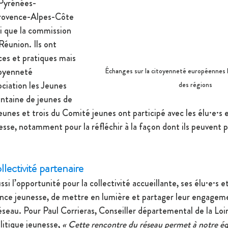
 Pyrénées-
rovence-Alpes-Côte 
i que la commission 
union. Ils ont 
ces et pratiques mais 
itoyenneté 
Échanges sur la citoyenneté européennes l
ciation les Jeunes 
des régions 
ntaine de jeunes de 
eunes et trois du Comité jeunes ont participé avec les élu·e·s e
esse, notamment pour la réfléchir à la façon dont ils peuvent p
llectivité partenaire
i l’opportunité pour la collectivité accueillante, ses élu·e·s et
ance jeunesse, de mettre en lumière et partager leur engageme
éseau. Pour Paul Corrieras, Conseiller départemental de la Loi
litique jeunesse, 
« Cette rencontre du réseau permet à notre éq