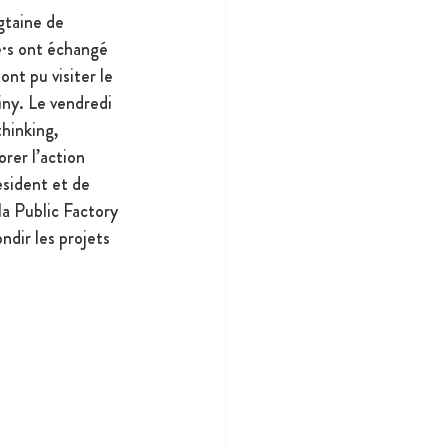
gtaine de 
e·s ont échangé 
nt pu visiter le 
iny. Le vendredi 
hinking, 
rer l’action 
ésident et de 
a Public Factory 
ndir les projets 