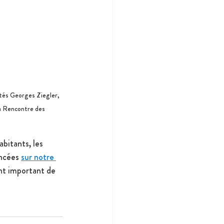
ôtés Georges Ziegler, 
la Rencontre des 
bitants, les 
ncées 
sur notre 
nt important de 