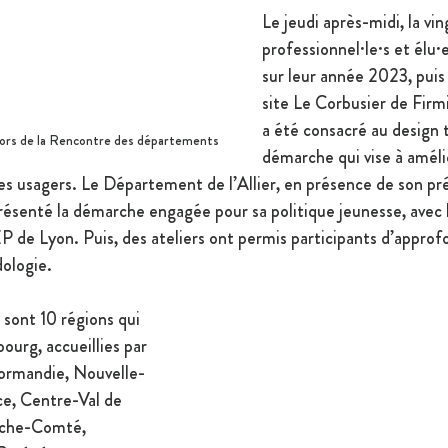
Le jeudi après-midi, la vin
professionnel·le·s et élu·
sur leur année 2023, puis o
site Le Corbusier de Firm
a été consacré au design t
 lors de la Rencontre des départements
démarche qui vise à amélio
les usagers. Le Département de l’Allier, en présence de son pr
résenté la démarche engagée pour sa politique jeunesse, avec l
EP de Lyon. Puis, des ateliers ont permis participants d’approfo
ologie.
 sont 10 régions qui 
ourg, accueillies par 
Normandie, Nouvelle-
ce, Centre-Val de 
nche-Comté, 