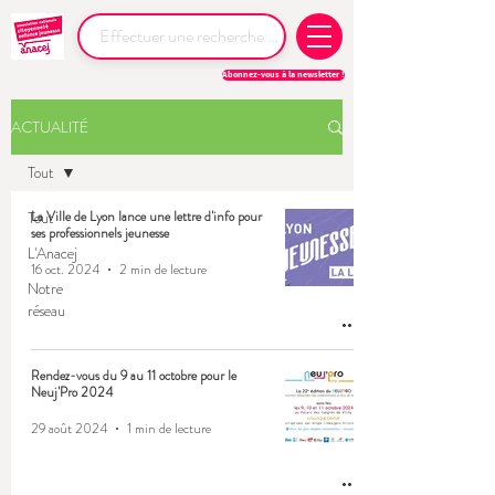
Abonnez-vous à la newsletter !
ACTUALITÉ
Tout
Tout
La Ville de Lyon lance une lettre d'info pour
ses professionnels jeunesse
L'Anacej
16 oct. 2024
2 min de lecture
Notre
réseau
Rendez-vous du 9 au 11 octobre pour le
Neuj'Pro 2024
29 août 2024
1 min de lecture