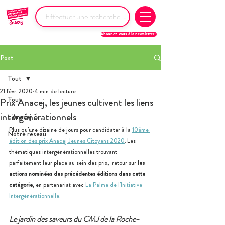
Abonnez-vous à la newsletter !
Post
Tout
21 févr. 2020
4 min de lecture
Tout
Prix Anacej, les jeunes cultivent les liens
intergénérationnels
L'Anacej
Plus qu'une dizaine de jours pour candidater à la 
10ème 
Notre réseau
édition des prix Anacej Jeunes Citoyens 2020
. Les 
thématiques intergénérationnelles trouvant 
parfaitement leur place au sein des prix,  retour sur 
les 
actions nominées des précédentes éditions dans cette 
catégorie
, en partenariat avec 
La Palme de l'Initiative 
Intergénérationnelle
. 
Le jardin des saveurs du CMJ de la Roche-