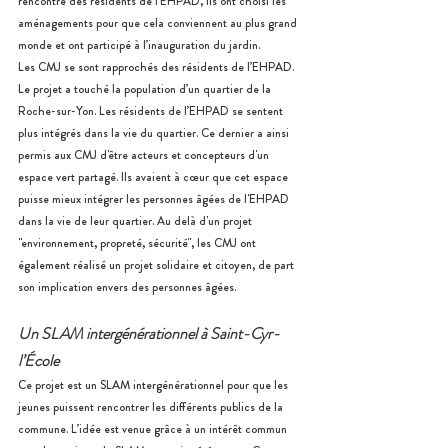
rencontre des résidents de l’EHPAD, ils ont choisi les 
aménagements pour que cela conviennent au plus grand 
monde et ont participé à l’inauguration du jardin. 
Les CMJ se sont rapprochés des résidents de l’EHPAD. 
Le projet a touché la population d’un quartier de la 
Roche-sur-Yon. Les résidents de l’EHPAD se sentent 
plus intégrés dans la vie du quartier. Ce dernier a ainsi 
permis aux CMJ d'être acteurs et concepteurs d'un 
espace vert partagé. Ils avaient à cœur que cet espace 
puisse mieux intégrer les personnes âgées de l'EHPAD 
dans la vie de leur quartier. Au delà d'un projet 
"environnement, propreté, sécurité", les CMJ ont 
également réalisé un projet solidaire et citoyen, de part 
son implication envers des personnes âgées.
Un SLAM intergénérationnel à Saint-Cyr-
l’École 
Ce projet est un SLAM intergénérationnel pour que les 
jeunes puissent rencontrer les différents publics de la 
commune. L’idée est venue grâce à un intérêt commun 