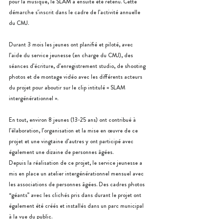
pour la musique, le SLAM a ensuite été retenu. Cette 
démarche s’inscrit dans le cadre de l’activité annuelle 
du CMJ. 
Durant 3 mois les jeunes ont planifié et piloté, avec 
l’aide du service jeunesse (en charge du CMJ), des 
séances d’écriture, d’enregistrement studio, de shooting 
photos et de montage vidéo avec les différents acteurs 
du projet pour aboutir sur le clip intitulé « SLAM 
intergénérationnel ». 
En tout, environ 8 jeunes (13-25 ans) ont contribué à 
l’élaboration, l’organisation et la mise en œuvre de ce 
projet et une vingtaine d’autres y ont participé avec 
également une dizaine de personnes âgées.
Depuis la réalisation de ce projet, le service jeunesse a 
mis en place un atelier intergénérationnel mensuel avec 
les associations de personnes âgées. Des cadres photos 
“géants” avec les clichés pris dans durant le projet ont 
également été créés et installés dans un parc municipal 
à la vue du public. 