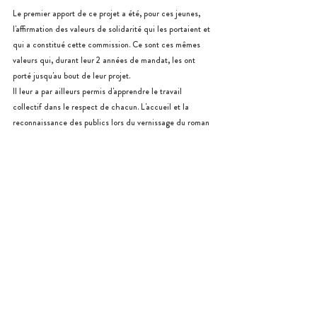
Le premier apport de ce projet a été, pour ces jeunes, 
l'affirmation des valeurs de solidarité qui les portaient et 
qui a constitué cette commission. Ce sont ces mêmes 
valeurs qui, durant leur 2 années de mandat, les ont 
porté jusqu'au bout de leur projet.
Il leur a par ailleurs permis d'apprendre le travail 
collectif dans le respect de chacun. L'accueil et la 
reconnaissance des publics lors du vernissage du roman 
photo les ont valorisé et leur a permis confirmé dans leur 
engagement... Bilan : c'est une grande satisfaction !
Un métier, trois regards grâce au CME de 
Carquefou
Réaliser plusieurs vidéos où un senior raconte son 
métier hier, un actif explique ce même métier 
aujourd'hui, un conseiller municipal enfant imagine ce 
que sera ce métier dans le futur, voici la mission que 
s'est donnée le CME de Carquefou... 
https://youtu.be/GdUwr-IBdr0