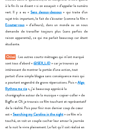
à la fin ils se disent « si on essayait » d’appeler le numéro 
vert. Il y a eu « 
Sens dessus-dessous
 » qui traite d’un 
sujet très important, le fait de s’écouter (comme le film « 
Ecoutez-vous
 » d’ailleurs), dans un monde ou on nous 
demande de travailler toujours plus (sans parfois de 
raison apparente), ce qui me parlait beaucoup car étant 
étudiante.
 Chloé 
 : 
Les autres courts-métrages qui m’ont marqué 
sont tous d’abord « 
@SEX_LJD
 » car je trouvais ça 
intéressant de montrer la portée d’une action, tout 
partait d’une simple blague sans conséquence mais qui 
a pourtant engendré de grave répercutions. Puis « 
Algo 
Rythme ma vie
 », j’ai beaucoup apprécié la 
chorégraphie autour de la musique « copier-coller » de 
Bigflo et Oli je trouvais ce film touchant et représentatif 
de la réalité. Puis pour finir mon dernier coup de cœur 
est « 
Searching my Carolina in the night
 » ce film m’a 
touché, on voit un couple cacher leur amour la journée 
et la nuit le vivre pleinement. Le fait qu'il soit réalisé en 