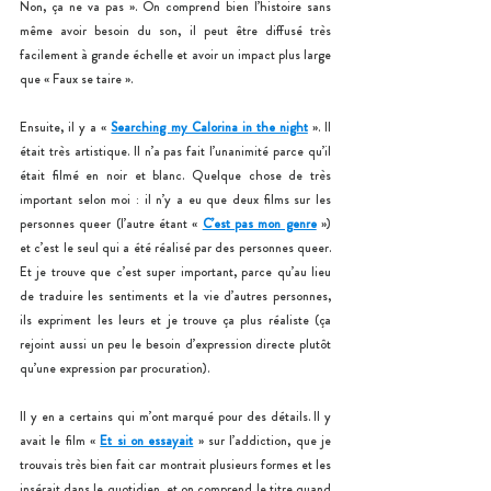
Non, ça ne va pas ». On comprend bien l’histoire sans 
même avoir besoin du son, il peut être diffusé très 
facilement à grande échelle et avoir un impact plus large 
que « Faux se taire ».
Ensuite, il y a « 
Searching my Calorina in the night
 ». Il 
était très artistique. Il n’a pas fait l’unanimité parce qu’il 
était filmé en noir et blanc. Quelque chose de très 
important selon moi : il n’y a eu que deux films sur les 
personnes queer (l’autre étant « 
C’est pas mon genre
 ») 
et c’est le seul qui a été réalisé par des personnes queer. 
Et je trouve que c’est super important, parce qu’au lieu 
de traduire les sentiments et la vie d’autres personnes, 
ils expriment les leurs et je trouve ça plus réaliste (ça 
rejoint aussi un peu le besoin d’expression directe plutôt 
qu’une expression par procuration).
Il y en a certains qui m’ont marqué pour des détails. Il y 
avait le film « 
Et si on essayait
 » sur l’addiction, que je 
trouvais très bien fait car montrait plusieurs formes et les 
insérait dans le quotidien, et on comprend le titre quand 