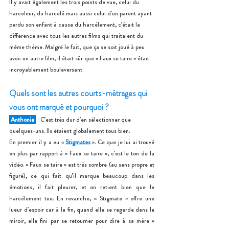
Il y avait également les trois points de vue, celui du 
harceleur, du harcelé mais aussi celui d’un parent ayant 
perdu son enfant à cause du harcèlement, c’était la 
différence avec tous les autres films qui traitaient du 
même thème. Malgré le fait, que ça se soit joué à peu 
avec un autre film, il était sûr que « Faux se taire » était 
incroyablement bouleversant.
Quels sont les autres courts-métrages qui 
vous ont marqué et pourquoi ?
 Anthonia 
 : C’est très dur d’en sélectionner que 
quelques-uns. Ils étaient globalement tous bien.
En premier il y a eu « 
Stigmates
 ». Ce que je lui ai trouvé 
en plus par rapport à « Faux se taire », c’est le ton de la 
vidéo. « Faux se taire » est très sombre (au sens propre et 
figuré), ce qui fait qu’il marque beaucoup dans les 
émotions, il fait pleurer, et on retient bien que le 
harcèlement tue. En revanche, « Stigmate » offre une 
lueur d’espoir car à la fin, quand elle se regarde dans le 
miroir, elle fini par se retourner pour dire à sa mère « 