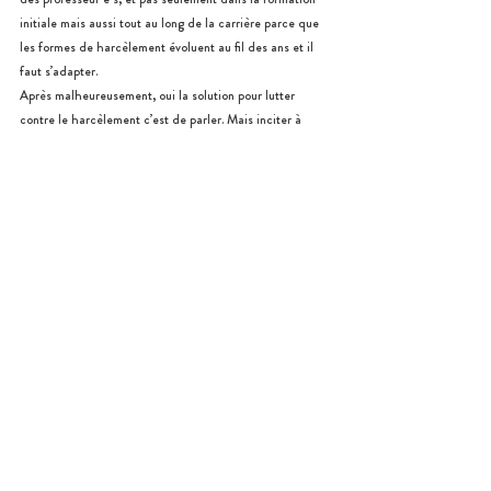
initiale mais aussi tout au long de la carrière parce que 
les formes de harcèlement évoluent au fil des ans et il 
faut s’adapter.
Après malheureusement, oui la solution pour lutter 
contre le harcèlement c’est de parler. Mais inciter à 
parler, et provoquer le déclic, c’est assez compliqué. Je 
pense qu’au lieu de faire du « cache misère » en ne 
faisant que des affiches où il est écrit « parlez » pour 
dire d’agir, il faudrait aller encore plus loin et 
comprendre vraiment les raisons pour lesquelles les 
personnes harcèlent. Est-ce que c’est lié à leurs 
conditions de vie ? A leurs relations ? Sur quels 
arguments ils et elles harcèlent ? Peut-être faire des 
interventions répétées pour casser les stéréotypes sur 
lesquels ils se basent pour harceler ? Au lieu de 
demander aux harcelé·e·s de parler, pourquoi ne pas 
inciter les (futurs-)harceleur.euse.s à se taire ? Ça 
éviterait les souffrances avant qu’elles n’arrivent.
Actuellement je ne pense pas qu’on puisse avoir une 