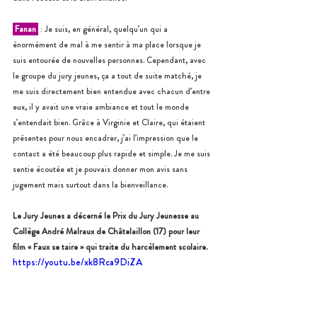
 Fanan 
 : Je suis, en général, quelqu’un qui a 
énormément de mal à me sentir à ma place lorsque je 
suis entourée de nouvelles personnes. Cependant, avec 
le groupe du jury jeunes, ça a tout de suite matché, je 
me suis directement bien entendue avec chacun d’entre 
eux, il y avait une vraie ambiance et tout le monde 
s’entendait bien. Grâce à Virginie et Claire, qui étaient 
présentes pour nous encadrer, j’ai l’impression que le 
contact a été beaucoup plus rapide et simple. Je me suis 
sentie écoutée et je pouvais donner mon avis sans 
jugement mais surtout dans la bienveillance.
Le Jury Jeunes a décerné le Prix du Jury Jeunesse au 
Collège André Malraux de Châtelaillon (17) pour leur 
film « Faux se taire » qui traite du harcèlement scolaire.
https://youtu.be/xk8Rca9DiZA