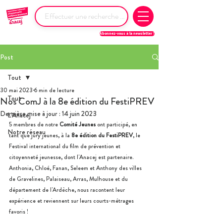
Abonnez-vous à la newsletter !
Post
Tout
30 mai 2023
6 min de lecture
Tout
Nos ComJ à la 8e édition du FestiPREV
Dernière mise à jour :
14 juin 2023
L'Anacej
5 membres de notre 
Comité Jeunes
 ont participé, en 
Notre réseau
tant que jury jeunes, à la 
8e édition du FestiPREV
, le 
Festival international du film de prévention et 
citoyenneté jeunesse, dont l'Anacej est partenaire. 
Anthonia, Chloé, Fanan, Seleem et Anthony des villes 
de Gravelines, Palaiseau, Arras, Mulhouse et du 
département de l'Ardèche, nous racontent leur 
expérience et reviennent sur leurs courts-métrages 
favoris !