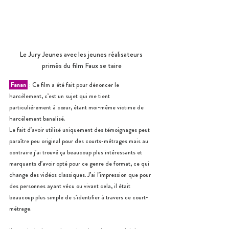
Le Jury Jeunes avec les jeunes réalisateurs 
primés du film Faux se taire
 Fanan 
 : Ce film a été fait pour dénoncer le 
harcèlement, c’est un sujet qui me tient 
particulièrement à cœur, étant moi-même victime de 
harcèlement banalisé. 
Le fait d’avoir utilisé uniquement des témoignages peut 
paraître peu original pour des courts-métrages mais au 
contraire j’ai trouvé ça beaucoup plus intéressants et 
marquants d’avoir opté pour ce genre de format, ce qui 
change des vidéos classiques. J’ai l’impression que pour 
des personnes ayant vécu ou vivant cela, il était 
beaucoup plus simple de s’identifier à travers ce court-
métrage. 