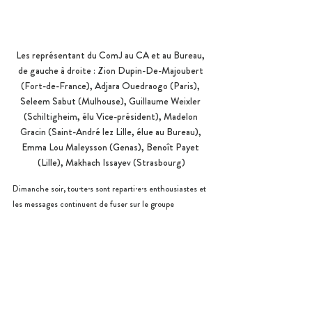
Les représentant du ComJ au CA et au Bureau, 
de gauche à droite : Zion Dupin-De-Majoubert 
(Fort-de-France), Adjara Ouedraogo (Paris), 
Seleem Sabut (Mulhouse), Guillaume Weixler 
(Schiltigheim, élu Vice-président), Madelon 
Gracin (Saint-André lez Lille, élue au Bureau), 
Emma Lou Maleysson (Genas), Benoît Payet 
(Lille), Makhach Issayev (Strasbourg)
Dimanche soir, tou·te·s sont reparti·e·s enthousiastes et 
les messages continuent de fuser sur le groupe 
WhatsApp…
Posts similaires
Voir tout