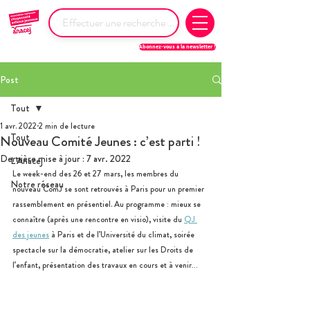
Abonnez-vous à la newsletter !
Post
Tout
1 avr. 2022
2 min de lecture
Tout
Nouveau Comité Jeunes : c’est parti !
Dernière mise à jour :
7 avr. 2022
L'Anacej
Le week-end des 26 et 27 mars, les membres du 
Notre réseau
nouveau ComJ se sont retrouvés à Paris pour un premier 
rassemblement en présentiel. Au programme : mieux se 
connaître (après une rencontre en visio), visite du 
QJ 
des jeunes
 à Paris et de l’Université du climat, soirée 
spectacle sur la démocratie, atelier sur les Droits de 
l’enfant, présentation des travaux en cours et à venir…