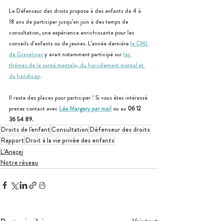
Le Défenseur des droits propose à des enfants de 4 à 
18 ans de participer jusqu’en juin à des temps de 
consultation, une expérience enrichissante pour les 
conseils d’enfants ou de jeunes. L’année dernière 
le CMJ 
de Gravelines
 y avait notamment participé sur 
les 
thèmes de la santé mentale, du harcèlement mental et 
du handicap
. 
Il reste des places pour participer ! Si vous êtes intéressé 
prenez contact avec 
Léa Margery par mail
 ou au 
06 12 
36 54 89.
Droits de l'enfant
Consultation
Défenseur des droits
Rapport
Droit à la vie privée des enfants
L'Anacej
Notre réseau