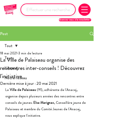
Abonnez-vous à la newsletter !
Post
Tout
18 mai 2021
3 min de lecture
Tout
La Ville de Palaiseau organise des
rencontres inter-conseils ! Découvrez
L'Anacej
l'initiative
Notre réseau
Dernière mise à jour :
20 mai 2021
La 
Ville de Palaiseau 
(91), adhérente de l'Anacej, 
organise depuis plusieurs années des rencontres entre 
conseils de jeunes. 
Elsa Marignac
, Conseillère jeune de 
Palaiseau et membre du Comité Jeunes de l'Anacej, 
nous explique l'initiative.