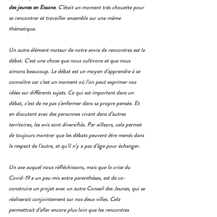
des jeunes en Essone
. C’était un moment très chouette pour 
se rencontrer et travailler ensemble sur une même 
thématique. 
Un autre élément moteur de notre envie de rencontres est le 
débat. C’est une chose que nous cultivons et que nous 
aimons beaucoup. Le débat est un moyen d’apprendre à se 
connaître car c’est un moment où l’on peut exprimer nos 
idées sur différents sujets. Ce qui est important dans un 
débat, c’est de ne pas s’enfermer dans sa propre pensée. Et 
en discutant avec des personnes vivant dans d’autres 
territoires, les avis sont diversifiés. Par ailleurs, cela permet 
de toujours montrer que les débats peuvent être menés dans 
le respect de l’autre, et qu’il n’y a pas d’âge pour échanger.
Un axe auquel nous réfléchissons, mais que la crise du 
Covid-19 a un peu mis entre parenthèses, est de co-
construire un projet avec un autre Conseil des Jeunes, qui se 
réaliserait conjointement sur nos deux villes. Cela 
permettrait d’aller encore plus loin que les rencontres 