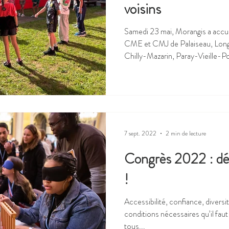
voisins
Samedi 23 mai, Morangis a accueil
CME et CMJ de Palaiseau, Lon
Chilly-Mazarin, Paray-Vieille-P
ses rencontres citoyennes. Le matin, les 51 enfants et jeunes de
9 à 18 ans, ont fait connaissance
présenté leurs instances et éch
le déjeuner, temps informel auss
ils ont participé à des débats mo
7 sept. 2022
2 min de lecture
Congrès 2022 : déc
!
Accessibilité, confiance, divers
conditions nécessaires qu’il faut 
tous...