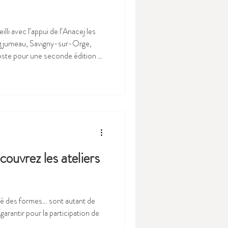
li avec l’appui de l’Anacej les
gjumeau, Savigny-sur-Orge,
oste pour une seconde édition de
 à travers des jeux, puis ont
angé sur leurs expériences. Après
i important pour créer des liens,
uv
ouvrez les ateliers
ité des formes… sont autant de
garantir pour la participation de