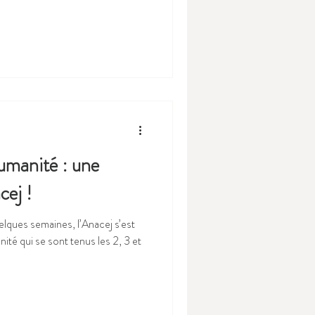
umanité : une
cej !
elques semaines, l’Anacej s’est
té qui se sont tenus les 2, 3 et