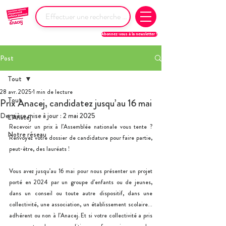
Abonnez-vous à la newsletter !
Post
Tout
28 avr. 2025
1 min de lecture
Tout
Prix Anacej, candidatez jusqu’au 16 mai
Dernière mise à jour :
2 mai 2025
L'Anacej
Recevoir un prix à l’Assemblée nationale vous tente ? 
Notre réseau
Renvoyez votre dossier de candidature pour faire partie, 
peut-être, des lauréats !
Vous avez jusqu’au 16 mai pour nous présenter un projet 
porté en 2024 par un groupe d’enfants ou de jeunes, 
dans un conseil ou toute autre dispositif, dans une 
collectivité, une association, un établissement scolaire… 
adhérent ou non à l’Anacej. Et si votre collectivité a pris 