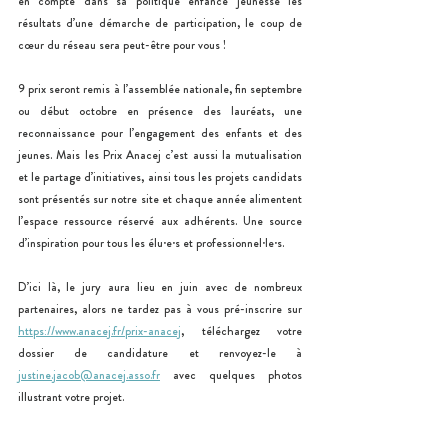
en compte dans sa politique enfance jeunesse les 
résultats d’une démarche de participation, le coup de 
cœur du réseau sera peut-être pour vous !
9 prix seront remis à l’assemblée nationale, fin septembre 
ou début octobre en présence des lauréats, une 
reconnaissance pour l’engagement des enfants et des 
jeunes. Mais les Prix Anacej c’est aussi la mutualisation 
et le partage d’initiatives, ainsi tous les projets candidats 
sont présentés sur notre site et chaque année alimentent 
l’espace ressource réservé aux adhérents. Une source 
d’inspiration pour tous les élu·e·s et professionnel·le·s.
D’ici là, le jury aura lieu en juin avec de nombreux 
partenaires, alors ne tardez pas à vous pré-inscrire sur 
https://www.anacej.fr/prix-anacej
, téléchargez votre 
dossier de candidature et renvoyez-le à 
justine.jacob@anacej.asso.fr
 avec quelques photos 
illustrant votre projet.