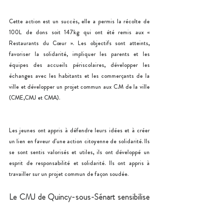
Cette action est un succès, elle a permis la récolte de 
100L de dons soit 147kg qui ont été remis aux « 
Restaurants du Cœur ». Les objectifs sont atteints, 
favoriser la solidarité, impliquer les parents et les 
équipes des accueils périscolaires, développer les 
échanges avec les habitants et les commerçants de la 
ville et développer un projet commun aux C.M de la ville 
(CME,CMJ et CMA). 
Les jeunes ont appris à défendre leurs idées et à créer 
un lien en faveur d’une action citoyenne de solidarité. Ils 
se sont sentis valorisés et utiles, ils ont développé un 
esprit de responsabilité et solidarité. Ils ont appris à 
travailler sur un projet commun de façon soudée.      
Le CMJ de Quincy-sous-Sénart sensibilise 
à la Sécurité Routière 