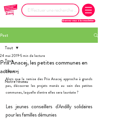
Abonnez-vous à la newsletter !
Post
Tout
24 mai 2019
5 min de lecture
Tout
Prix Anacej, les petites communes en
action
L'Anacej
Alors que la remise des Prix Anacej approche à grands 
Notre réseau
pas, découvrez les projets menés au sein des petites 
communes, laquelle d'entre elles sera lauréate ?
Les jeunes conseillers d'Andilly solidaires 
pour les familles démunies