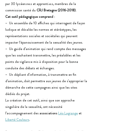
par 30 lycéen.ne.s et apprenti.e.s, membres de la 
commission santé du 
CRJ Bretagne (2016-2018)
.
Cet outil pédagogique comprend :
–  Un ensemble de 10 affiches qui interrogent de façon 
ludique et décalée les normes et stéréotypes, les 
représentations sociales et sociétales qui peuvent 
impacter l’épanouissement de la sexualité des jeunes.
–  Un guide d’animation qui rend compte des messages 
que les souhaitent transmettre, les préalables et les 
points de vigilance mis à disposition pour la bonne 
conduite des débats et échanges.
–  Un dépliant d’information, à transmettre en fin 
d’animation, doit permettre aux jeunes de s’approprier la 
démarche de cette campagnes ainsi que les sites 
dédiés du projet.
La création de cet outil, ainsi que son approche 
singulière de la sexualité, ont nécessité 
l’accompagnement des 
associations 
Léo Lagrange
 et
Liberté Couleurs
.