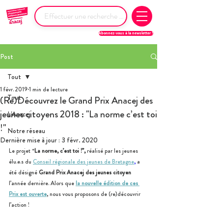
Abonnez-vous à la newsletter !
Post
Tout
1 févr. 2019
1 min de lecture
Tout
(Re)Découvrez le Grand Prix Anacej des
jeunes citoyens 2018 : "La norme c’est toi
L'Anacej
!"
Notre réseau
Dernière mise à jour :
3 févr. 2020
Le projet “
La norme, c’est toi !”,
 réalisé par les jeunes 
élu.e.s du 
Conseil régionale des jeunes de Bretagne
, 
a 
été désigné
 Grand Prix Anacej des jeunes citoyen
l’année dernière. Alors que 
la nouvelle édition de ces 
Prix est ouverte
, nous vous proposons de (re)découvrir 
l’action !