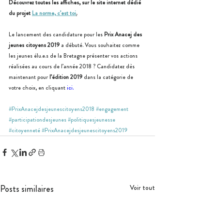
Découvrez toutes les affiches, sur le site internet dédié 
du projet 
La norme, c’est toi
.
Le lancement des candidature pour les 
Prix Anacej des 
jeunes citoyens 2019 
a débuté. Vous souhaitez comme 
les jeunes élu.e.s de la Bretagne présenter vos actions 
réalisées au cours de l’année 2018 ? Candidatez dès 
maintenant pour 
l’édition 2019
 dans la catégorie de 
votre choix, en cliquant 
ici
.
#PrixAnacejdesjeunescitoyens2018
#engagement
#participationdesjeunes
#politiquesjeunesse
#citoyenneté
#PrixAnacejdesjeunescitoyens2019
Posts similaires
Voir tout