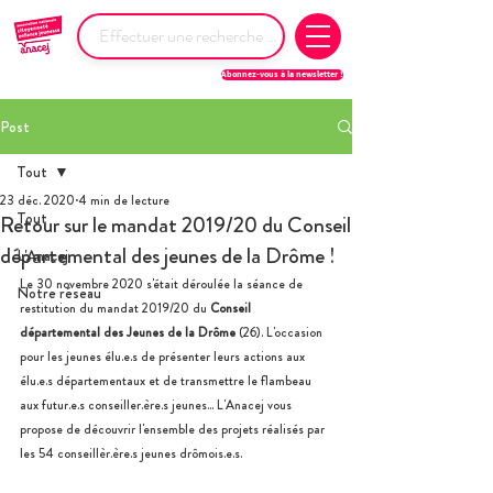
Abonnez-vous à la newsletter !
Post
Tout
23 déc. 2020
4 min de lecture
Tout
Retour sur le mandat 2019/20 du Conseil
départemental des jeunes de la Drôme !
L'Anacej
Le 30 novembre 2020 s'était déroulée la séance de 
Notre réseau
restitution du mandat 2019/20 du 
Conseil 
départemental des Jeunes de la Drôme
 (26). L'occasion 
pour les jeunes élu.e.s de présenter leurs actions aux 
élu.e.s départementaux et de transmettre le flambeau 
aux futur.e.s conseiller.ère.s jeunes... L'Anacej vous 
propose de découvrir l'ensemble des projets réalisés par 
les 54 conseillèr.ère.s jeunes drômois.e.s.  