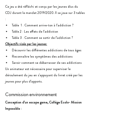
Ce jeu a été réfléchi et conçu par les jeunes élus du 
CDJ durant le mandat 2019/2020. Il se joue sur 3 tables 
:
Table  1 : Comment arrive-ton à l’addiction ?
Table 2 : Les effets de l’addiction
Table 3 : Comment se sortir de l’addiction ? 
Objectifs visés par les jeunes:
Découvrir les différentes addictions de tous âges
Reconnaître les symptômes des addictions
Savoir comment se débarrasser de ses addictions
Un animateur est nécessaire pour superviser le 
déroulement du jeu en s’appuyant du livret créé par les 
jeunes pour plus d’apports.
Commission environnement
Conception d’un escape game, Collège Ecolo- Mission 
Impossible :