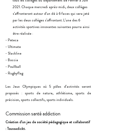
tous les collèges du département de Février à Juin 
2021. Chaque mercredi après-midi, deux collèges 
s’affronteront autour d’un dé à 6 faces qui sera jeté 
par les deux collèges s’affrontant. L’une des 6 
activités sportives innovantes suivantes pourra ainsi 
être réalisée :
- Peteca
- Ultimate
- Slackline
- Boccia
- Poullball
- Rugbyflag
Les Jeux Olympiques où 5 pôles d’activités seront 
proposés : sports de nature, athlétisme, sports de 
précision, sports collectifs, sports individuels.
Commission santé addiction
Création d’un jeu de société pédagogique et collaboratif 
: Toussadickt. 