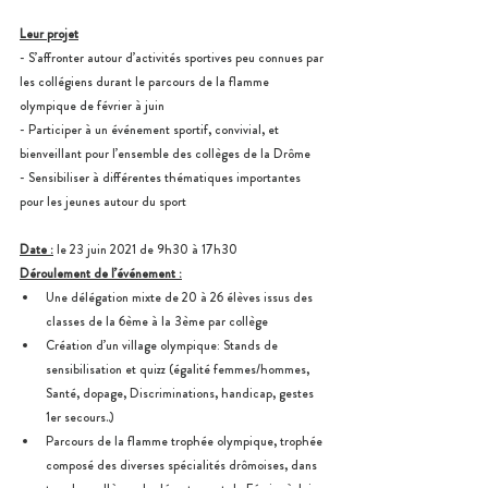
Leur projet
- S’affronter autour d’activités sportives peu connues par 
les collégiens durant le parcours de la flamme 
olympique de février à juin
- Participer à un événement sportif, convivial, et 
bienveillant pour l’ensemble des collèges de la Drôme
- Sensibiliser à différentes thématiques importantes 
pour les jeunes autour du sport
Date :
 le 23 juin 2021 de 9h30 à 17h30
Déroulement de l’événement :
Une délégation mixte de 20 à 26 élèves issus des 
classes de la 6ème à la 3ème par collège
Création d’un village olympique: Stands de 
sensibilisation et quizz (égalité femmes/hommes, 
Santé, dopage, Discriminations, handicap, gestes 
1er secours..)
Parcours de la flamme trophée olympique, trophée 
composé des diverses spécialités drômoises, dans 