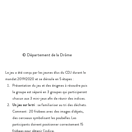
© Département de la Drôme
Le jeu a été conçu par les jeunes élus du CDJ durant le 
mandat 2019/2020 et se déroule en 5 étapes :
Présentation du jeu et des énigmes à résoudre puis 
le groupe est séparé en 3 groupes qui participeront 
chacun aux 3 mini-jeux afin de réunir des indices.
Un jeu sur le tri 
: se familiariser au tri des déchets. 
Comment : 20 frizbees avec des images d'objets, 
des cerceaux symbolisant les poubelles. Les 
participants doivent positionner correctement 15 
frizbees pour obtenir l'indice.