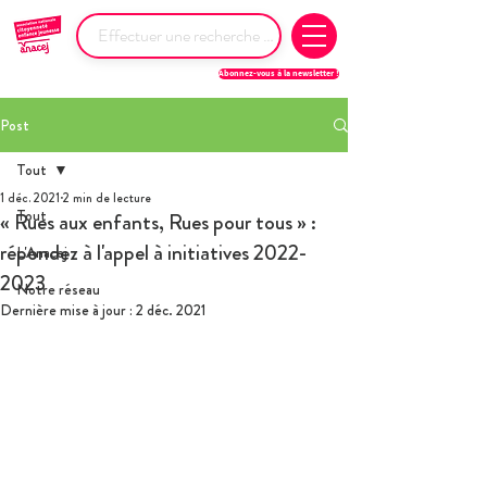
Abonnez-vous à la newsletter !
Post
Tout
1 déc. 2021
2 min de lecture
Tout
« Rues aux enfants, Rues pour tous » :
répondez à l'appel à initiatives 2022-
L'Anacej
2023
Notre réseau
Dernière mise à jour :
2 déc. 2021