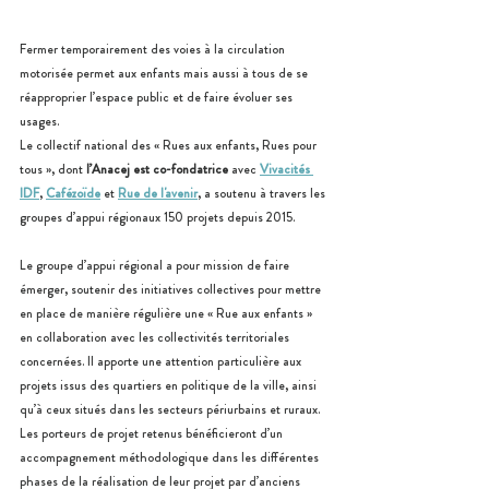
Fermer temporairement des voies à la circulation 
motorisée permet aux enfants mais aussi à tous de se 
réapproprier l’espace public et de faire évoluer ses 
usages.
Le collectif national des « Rues aux enfants, Rues pour 
tous », dont 
l’Anacej est co-fondatrice 
avec 
Vivacités 
IDF
, 
Cafézoïde
 et 
Rue de l'avenir
,
 a soutenu à travers les 
groupes d’appui régionaux 150 projets depuis 2015.
Le groupe d’appui régional a pour mission de faire 
émerger, soutenir des initiatives collectives pour mettre 
en place de manière régulière une « Rue aux enfants » 
en collaboration avec les collectivités territoriales 
concernées. Il apporte une attention particulière aux 
projets issus des quartiers en politique de la ville, ainsi 
qu’à ceux situés dans les secteurs périurbains et ruraux.
Les porteurs de projet retenus bénéficieront d’un 
accompagnement méthodologique dans les différentes 
phases de la réalisation de leur projet par d’anciens 