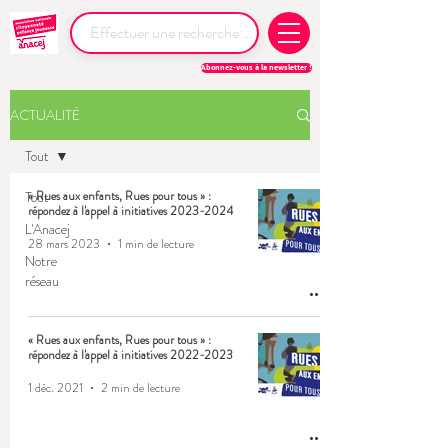
Abonnez-vous à la newsletter !
ACTUALITÉ
Tout
Tout
« Rues aux enfants, Rues pour tous » :
répondez à l'appel à initiatives 2023-2024
L'Anacej
28 mars 2023
1 min de lecture
Notre
réseau
« Rues aux enfants, Rues pour tous » :
répondez à l'appel à initiatives 2022-2023
1 déc. 2021
2 min de lecture