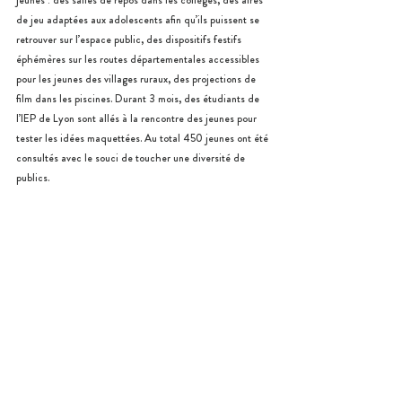
jeunes : des salles de repos dans les collèges, des aires 
de jeu adaptées aux adolescents afin qu’ils puissent se 
retrouver sur l’espace public, des dispositifs festifs 
éphémères sur les routes départementales accessibles 
pour les jeunes des villages ruraux, des projections de 
film dans les piscines. Durant 3 mois, des étudiants de 
l’IEP de Lyon sont allés à la rencontre des jeunes pour 
tester les idées maquettées. Au total 450 jeunes ont été 
consultés avec le souci de toucher une diversité de 
publics.