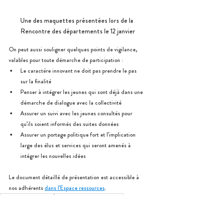
Une des maquettes présentées lors de la 
Rencontre des départements le 12 janvier
On peut aussi souligner quelques points de vigilance, 
valables pour toute démarche de participation :
Le caractère innovant ne doit pas prendre le pas 
sur la finalité
Penser à intégrer les jeunes qui sont déjà dans une 
démarche de dialogue avec la collectivité
Assurer un suivi avec les jeunes consultés pour 
qu’ils soient informés des suites données
Assurer un portage politique fort et l’implication 
large des élus et services qui seront amenés à 
intégrer les nouvelles idées
Le document détaillé de présentation est accessible à 
nos adhérents 
dans l’Espace ressources
.
Politiques jeunesse
Département de la Loire
Design Thinking