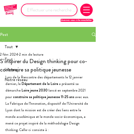
Abonnez-vous à la newsletter !
Post
Tout
2 févr. 2024
2 min de lecture
Tout
S’inspirer du Design thinking pour co-
construire sa politique jeunesse
L'Anacej
Lors de la Rencontre des départements le 12 janvier 
Notre réseau
dernier, le 
Département de la Loire
 a présenté sa 
démarche 
Loire jeune 2030
 lancé en septembre 2021 
pour 
construire sa politique jeunesse 11-25 ans
 avec eux. 
La Fabrique de l’Innovation, dispositif de l’Université de 
Lyon dont la mission est de créer des liens entre le 
monde académique et le monde socio-économique, a 
mené ce projet inspiré de la méthodologie Design 
thinking. Celle-ci consiste à :