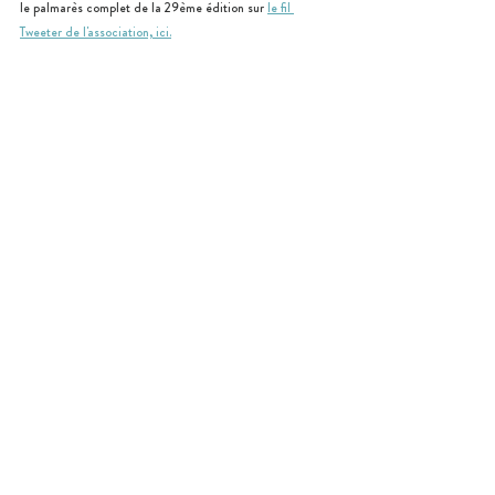
le palmarès complet de la 29ème édition sur 
le fil 
Tweeter de l'association, ici.