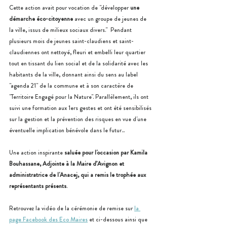
Cette action avait pour vocation de "développer 
une 
démarche éco-citoyenne
 avec un groupe de jeunes de 
la ville, issus de milieux sociaux divers."  Pendant 
plusieurs mois de jeunes saint-claudiens et saint-
claudiennes ont nettoyé, fleuri et embelli leur quartier 
tout en tissant du lien social et de la solidarité avec les 
habitants de la ville, donnant ainsi du sens au label 
"agenda 21" de la commune et à son caractère de 
"Territoire Engagé pour la Nature". Parallèlement, ils ont 
suivi une formation aux 1ers gestes et ont été sensibilisés 
sur la gestion et la prévention des risques en vue d'une 
éventuelle implication bénévole dans le futur... 
Une action inspirante
 saluée pour l'occasion par Kamila 
Bouhassane, Adjointe à la Maire d’Avignon et 
administratrice de l'Anacej, qui a remis le trophée aux 
représentants présents
. 
Retrouvez la vidéo de la cérémonie de remise sur 
la 
page Facebook des Eco Maires
 et ci-dessous ainsi que 