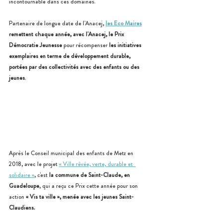
incontournable dans ces domaines. 
Partenaire de longue date de l'Anacej, 
les Eco Maires
remettent chaque année, avec l'Anacej, le Prix 
Démocratie Jeunesse
 pour récompenser 
les initiatives 
exemplaires en terme de développement durable, 
portées par des collectivités avec des enfants ou des 
jeunes
. 
Après le Conseil municipal des enfants de Metz en 
2018, avec le projet 
« Ville rêvée, verte, durable et  
solidaire »
, c'est 
la commune de Saint-Claude, en 
Guadeloupe
, qui a reçu ce Prix cette année pour son 
action
 « Vis ta ville », menée avec les jeunes Saint-
Claudiens.