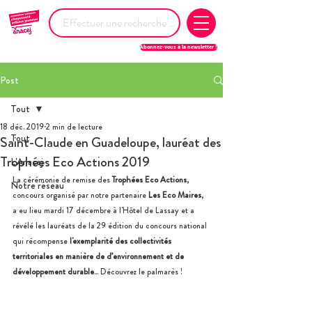
Abonnez-vous à la newsletter !
Post
Tout
18 déc. 2019
2 min de lecture
Tout
Saint-Claude en Guadeloupe, lauréat des
Trophées Eco Actions 2019
L'Anacej
La cérémonie de remise des 
Trophées Eco Actions
, 
Notre réseau
concours organisé par notre partenaire 
Les Eco Maires
, 
a eu lieu mardi 17 décembre à l'Hôtel de Lassay et a 
révélé les lauréats de la 29 édition du concours national 
qui récompense 
l'exemplarité des collectivités 
territoriales en manière de d’environnement et de 
développement durable
... Découvrez le palmarès ! 