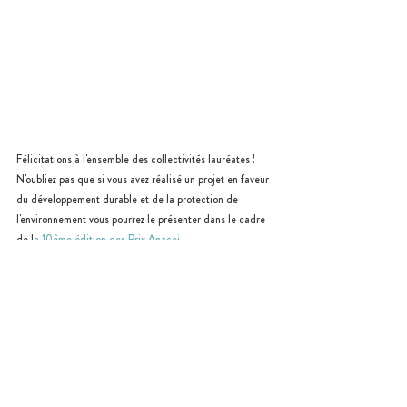
Félicitations à l'ensemble des collectivités lauréates ! 
N'oubliez pas que si vous avez réalisé un projet en faveur 
du développement durable et de la protection de 
l'environnement vous pourrez le présenter dans le cadre 
de l
a 10ème édition des Prix Anacej
... 
#EcoMaires
#DéveloppementDurable
#Environnement
#PrixAnacej
#Prix
#Concours
#OutreMer
#TrophéesEcoActions
Notre réseau
L'Anacej