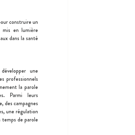
Pendant six jours, ces jeunes ont mis en commun leurs expériences et points de vue pour construire un 
t mis en lumière 
aux dans la santé 
 développer une 
s professionnels 
nement la parole 
s. Parmi leurs 
te, des campagnes 
s, une régulation 
s temps de parole 