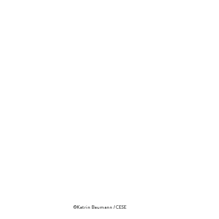
©Katrin Baumann / CESE