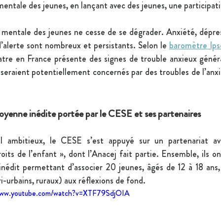
mentale des jeunes, en lançant avec des jeunes, une participat
mentale des jeunes ne cesse de se dégrader. Anxiété, dépress
d’alerte sont nombreux et persistants. Selon le 
baromètre Ip
atre en France présente des signes de trouble anxieux généra
seraient potentiellement concernés par des troubles de l’anxié
oyenne inédite portée par le CESE et ses partenaires
l ambitieux, le CESE s’est appuyé sur un partenariat avec
its de l’enfant », dont l’Anacej fait partie. Ensemble, ils on
 inédit permettant d’associer 20 jeunes, âgés de 12 à 18 ans, 
ri-urbains, ruraux) aux réflexions de fond.
www.youtube.com/watch?v=XTF79SdjOIA