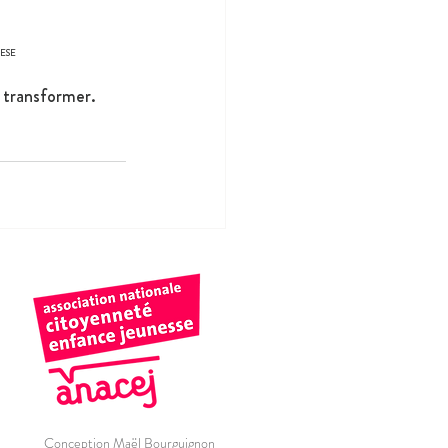
CESE
s transformer.
Conception Maël Bourguignon