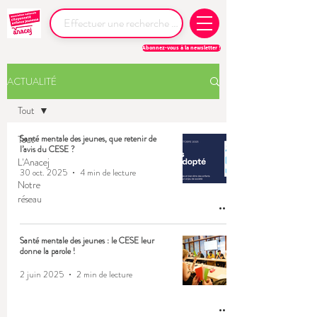
Abonnez-vous à la newsletter !
ACTUALITÉ
Tout
Tout
Santé mentale des jeunes, que retenir de
l’avis du CESE ?
L'Anacej
30 oct. 2025
4 min de lecture
Notre
réseau
Santé mentale des jeunes : le CESE leur
donne la parole !
2 juin 2025
2 min de lecture