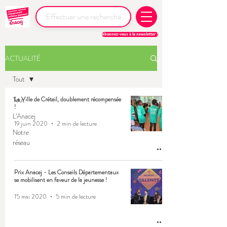
Abonnez-vous à la newsletter !
ACTUALITÉ
Tout
Tout
La Ville de Créteil, doublement récompensée
!
L'Anacej
19 juin 2020
2 min de lecture
Notre
réseau
Prix Anacej - Les Conseils Départementaux
se mobilisent en faveur de la jeunesse !
15 mai 2020
5 min de lecture