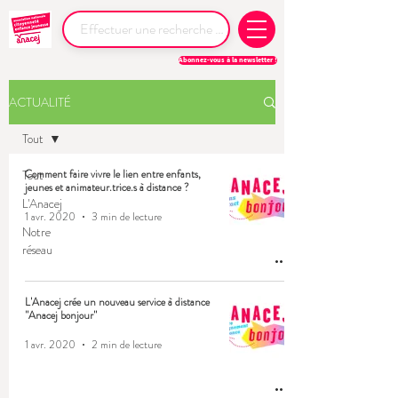
Abonnez-vous à la newsletter !
ACTUALITÉ
Tout
Tout
Comment faire vivre le lien entre enfants,
jeunes et animateur.trice.s à distance ?
L'Anacej
1 avr. 2020
3 min de lecture
Notre
réseau
L'Anacej crée un nouveau service à distance
"Anacej bonjour"
1 avr. 2020
2 min de lecture