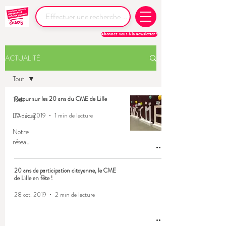
Abonnez-vous à la newsletter !
ACTUALITÉ
Tout
Tout
Retour sur les 20 ans du CME de Lille
L'Anacej
10 déc. 2019
1 min de lecture
Notre
réseau
20 ans de participation citoyenne, le CME
de Lille en fête !
28 oct. 2019
2 min de lecture