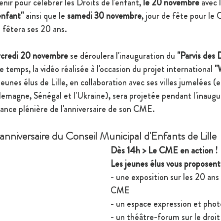
enir pour célébrer les Droits de l'enfant, 
le 20 novembre 
avec 
enfant" 
ainsi que le 
samedi 30 novembre
, jour de fête pour le 
i fêtera ses 20 ans.
credi 20 novembre 
se déroulera
l'inauguration du 
"Parvis des 
 temps, la vidéo réalisée à l'occasion du projet international 
"
jeunes élus de Lille, en collaboration avec ses villes jumelées 
lemagne, Sénégal et l'Ukraine), sera projetée pendant l'inaugu
éance plénière de l'anniversaire de son CME.
nniversaire du Conseil Municipal d'Enfants de Lille
Dès 14h > Le CME en action !  
Les jeunes élus vous proposent 
- une exposition sur les 20 ans 
CME
- un espace expression et phot
- un théâtre-forum sur le droit 