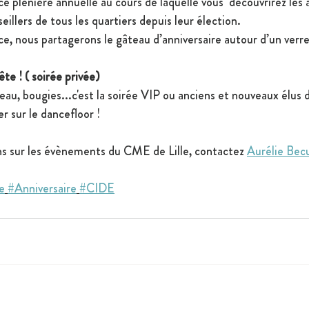
ce plénière annuelle au cours de laquelle vous  découvrirez les 
eillers de tous les quartiers depuis leur élection.
ce, nous partagerons le gâteau d’anniversaire autour d’un verre
te ! ( soirée privée)
eau, bougies...c'est la soirée VIP ou anciens et nouveaux élus
r sur le dancefloor !
ns sur les évènements du CME de Lille, contactez 
Aurélie Bec
le
#Anniversaire
#CIDE