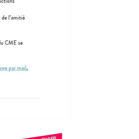
actions 
 de l’amitié
 du CME se 
uwe par mail
.