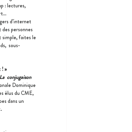
p : lectures, 
rt…
gers d’internet
it des personnes 
t simple, faites le 
ds,  sous-
! » 
 La  conjugaison 
tionale Dominique 
s élus du CME, 
bes dans un 
. 