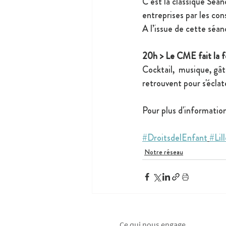
C’est la classique Séan
entreprises par les cons
A l’issue de cette séan
20h > Le CME fait la fê
Cocktail,  musique, gât
retrouvent pour s'éclate
Pour plus d'informatio
#DroitsdelEnfant
#Lil
Notre réseau
Ce qui nous engage