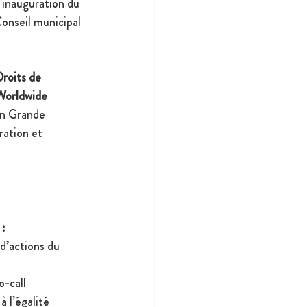
l'inauguration du 
Conseil municipal 
Droits de 
Worldwide 
(en Grande 
ration et 
 
:
d’actions du 
o-call
à l’égalité 